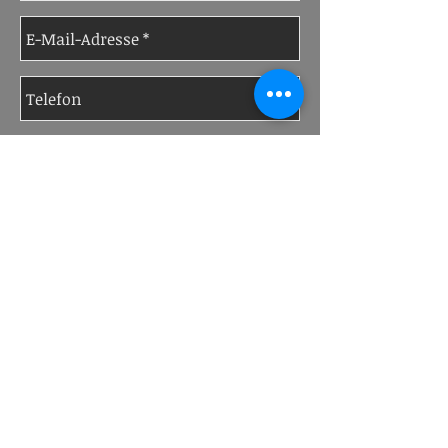
Senden
Bewerber
Wir sind ständig auf der Suche nach
neuen Mitarbeitern.
Bitte schicken Sie uns Ihren